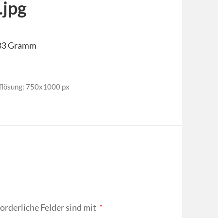
jpg
 183 Gramm
flösung: 750x1000 px
forderliche Felder sind mit
*