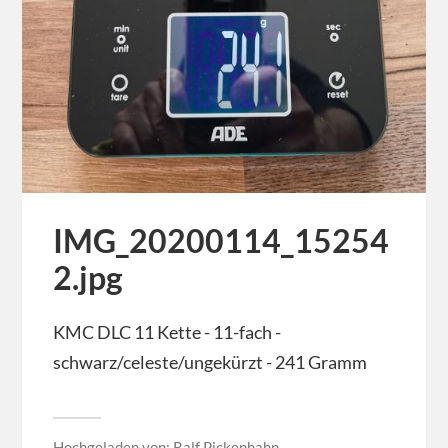
IMG_20200114_15254
2.jpg
KMC DLC 11 Kette - 11-fach -
schwarz/celeste/ungekürzt - 241 Gramm
Hochgeladen von:
Ralf Pickenhahn